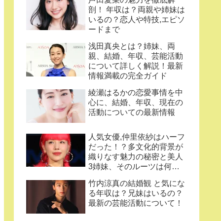
剖！ 年収は？両親や姉妹は
いるの？恋人や特技,エピソ
ードまで
浅田真央とは？姉妹、両
親、結婚、年収、芸能活動
について詳しく解説！最新
情報満載の完全ガイド
綾瀬はるかの恋愛事情を中
心に、結婚、年収、現在の
活動についての最新情報
人気女優,仲里依紗はハーフ
だった！？多文化的背景が
織りなす魅力の秘密と美人
3姉妹、そのルーツは何
処？
竹内涼真の結婚観 と気にな
る年収は？兄妹はいるの？
最新の芸能活動について！