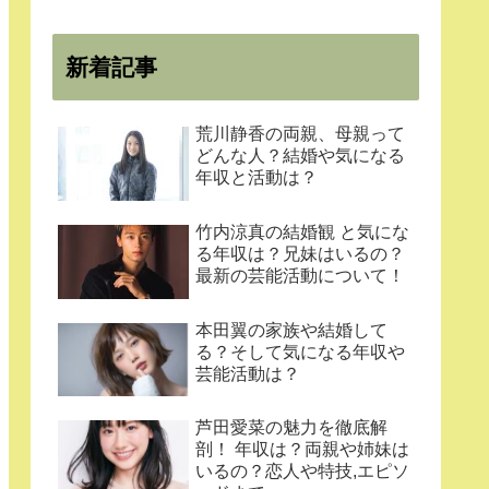
新着記事
荒川静香の両親、母親って
どんな人？結婚や気になる
年収と活動は？
竹内涼真の結婚観 と気にな
る年収は？兄妹はいるの？
最新の芸能活動について！
本田翼の家族や結婚して
る？そして気になる年収や
芸能活動は？
芦田愛菜の魅力を徹底解
剖！ 年収は？両親や姉妹は
いるの？恋人や特技,エピソ